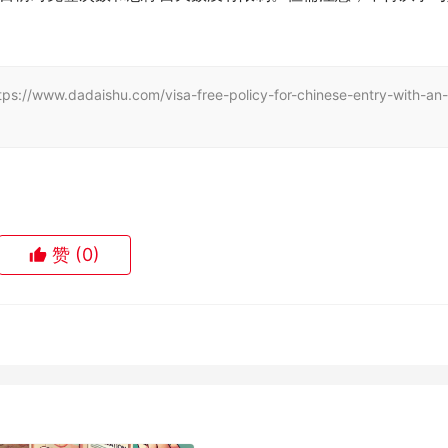
daishu.com/visa-free-policy-for-chinese-entry-with-an-
赞
(0)