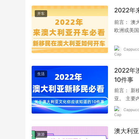
2022
开车
前言： 澳
欧洲或美国
大多数澳大
Cappucc
2022
生活
10件事
前言： 新
亚。 主要
有“高罂粟综合
Cappucc
澳大利亚
旅游