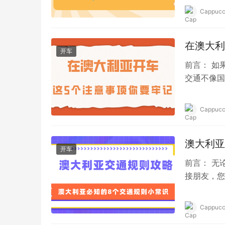
廊和色彩缤
Cappucc
在澳大利
开车
前言： 如
交通不像国
的，而国内
Cappucc
澳大利亚
开车
前言： 无
接朋友，您
道路安全提
Cappucc