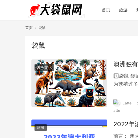
首页
旅游
首页
袋鼠
袋鼠
澳洲独有
澳洲文化
1️⃣袋鼠
为繁殖过多
到3米不等
Latte
2022
旅游
前言： 澳