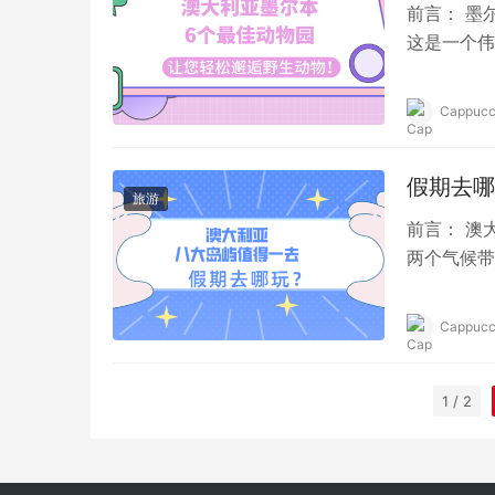
前言： 墨
这是一个伟
及良好的教
Cappucc
假期去哪
旅游
前言： 澳
两个气候带
森林和荒无
Cappucc
1 / 2