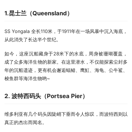
1.昆士兰（Queensland）
SS Yongala 全长110米，于1911年在一场风暴中沉入海底，
从此消失了长达半个世纪。
如今，这座沉船藏身于28米下的水底，周身被珊瑚覆盖，
成了众多海洋生物的新家。在这里潜水，不仅能探索尘封多
年的沉船遗迹，更有机会邂逅蝠鲼、鹰魟、海龟、公牛鲨、
梭鱼群等海洋生物哟~
2. 波特西码头（Portsea Pier）
维多利亚有几个码头因陡峭下垂而令人惊叹，而波特西则以
真正的杰出而闻名。