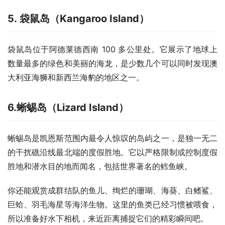
5. 袋鼠岛（Kangaroo Island）
袋鼠岛位于阿德莱德西南 100 多公里处。它展示了地球上
数量最多的绿色和美丽的海龙，是少数几个可以同时发现澳
大利亚海狮和新西兰海豹的地区之一。
6.蜥蜴岛（Lizard Island）
蜥蜴岛是凯恩斯范围内最令人惊叹的岛屿之一，是独一无二
的干扰礁沿线最北端的度假胜地。它以严格限制或控制度假
胜地和潜水目的地而闻名，包括世界著名的鳕鱼峡。
你还能观赏成群结队的鱼儿、绚烂的珊瑚、海葵、白鳍鲨、
巨蛤、羽毛海星等海洋生物。这里的鱼类已经习惯被喂食，
所以准备好水下相机，来近距离捕捉它们的精彩瞬间吧。