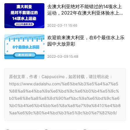
原创文章，作者：Cappuccino，如若转载，请注明出处：
https://www.dadaishu.com/%e6%be%b3%e5%a4%a7%e5
%88%a9%e4%ba%9a%e6%bd%9c%e6%b0%b4%e5%9c%
b0%e6%8e%a8%e8%8d%90%ef%bc%9a%e6%bd%9c%e6
%b0%b4%e6%b4%bb%e5%8a%a8%e7%9a%8410%e4%b8
%aa%e6%9c%80%e4%bd%b3%e5%9c%b0%e7%82%b9/