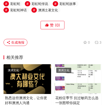
彩虹蛇
彩虹蛇传说
彩虹蛇故事
彩虹蛇神话
澳洲土著文化
赞
(0)
生成海报
0
3
相关推荐
澳洲文化
澳洲文化
熟悉这些澳洲文化，让你更
花粉症季节 抗过敏药怎么选
好和澳洲人沟通
一张图帮你搞定