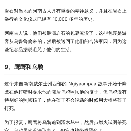
岩石对当地的阿南古人具有重要的精神意义，并且在岩石上
举行的文化仪式已经有 10,000 多年的历史。
阿南古人说，他们被装满岩石的包裹淹没了，这些包裹是游
客从乌鲁鲁偷来的，然后被送回了他们的合法家园，因为这
些纪念品据说诅咒了他们的生活。
9
、鹰鹰和乌鸦
这个来自新南威尔士州西部的 Ngiyaampaa 故事开始于鹰
鹰在他打猎时要求他的邻居乌鸦照顾他的孩子，但乌鸦没有
特别好的照顾孩子，他在孩子不会说话的时候用大棒将孩子
打死。
为了报复，鹰鹰将乌鸦追到灌木丛中，然后点燃火试图杀死
它，乌鸦虽然设法飞走了，但它也被烧成黑色了。