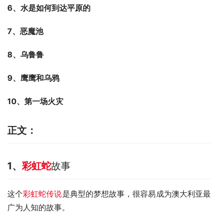
6
、水是如何到达平原的
7
、恶魔池
8
、乌鲁鲁
9
、鹰鹰和乌鸦
10
、第一场火灾
正文：
1
、
彩虹蛇
故事
这个
彩虹蛇传说
是典型的梦想故事，很容易成为澳大利亚最
广为人知的故事。