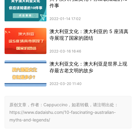
原创文章，作者：Cappuccino，如若转载，请注明出处：
https://www.dadaishu.com/10-fascinating-australian-
myths-and-legends/