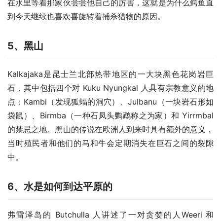
在水里等着那家伙尝尝他自己的厉害，这就是为什么鳄鱼直
到今天继续也喜欢喜旋转着捕杀猎物的原因。
5
、黑山
Kalkajaka是昆士兰北部热带地区的一大块黑色花岗岩巨
石，其中包括四个对 Kuku Nyungkal 人具有宗教意义的地
点：Kambi（发现狐蝠的洞穴）、Julbanu（一块岩石形如
袋鼠）、Birmba（一种石凤头鹦鹉称之为家）和 Yirrmbal 
的禁忌之地。黑山的传说在欧洲人到来时具有额外的意义，
当时殖民者和他们的马和牛会定期消失在巨石之间的裂隙
中。
6、水是如何到达平原的
弗雷泽岛的 Butchulla 人讲述了一对贪婪的人Weeri 和 