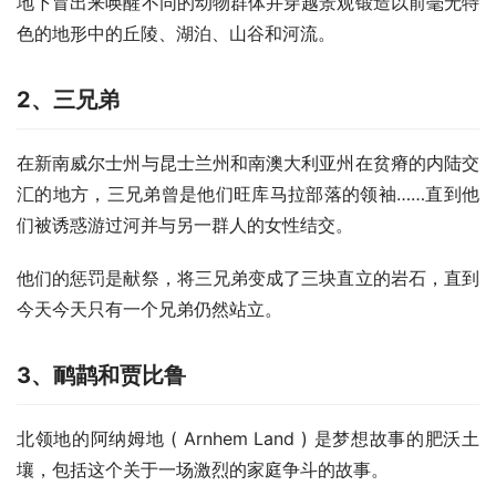
地下冒出来唤醒不同的动物群体并穿越景观锻造以前毫无特
色的地形中的丘陵、湖泊、山谷和河流。
2
、三兄弟
在新南威尔士州与昆士兰州和南澳大利亚州在贫瘠的内陆交
汇的地方，三兄弟曾是他们旺库马拉部落的领袖……直到他
们被诱惑游过河并与另一群人的女性结交。
他们的惩罚是献祭，将三兄弟变成了三块直立的岩石，直到
今天今天只有一个兄弟仍然站立。
3
、鸸鹋和贾比鲁
北领地的阿纳姆地 ( Arnhem Land ) 是梦想故事的肥沃土
壤，包括这个关于一场激烈的家庭争斗的故事。