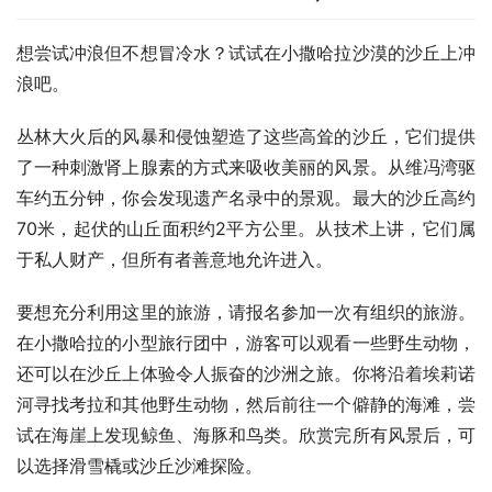
想尝试冲浪但不想冒冷水？试试在小撒哈拉沙漠的沙丘上冲
浪吧。
丛林大火后的风暴和侵蚀塑造了这些高耸的沙丘，它们提供
了一种刺激肾上腺素的方式来吸收美丽的风景。从维冯湾驱
车约五分钟，你会发现遗产名录中的景观。最大的沙丘高约
70米，起伏的山丘面积约2平方公里。从技术上讲，它们属
于私人财产，但所有者善意地允许进入。
要想充分利用这里的旅游，请报名参加一次有组织的旅游。
在小撒哈拉的小型旅行团中，游客可以观看一些野生动物，
还可以在沙丘上体验令人振奋的沙洲之旅。你将沿着埃莉诺
河寻找考拉和其他野生动物，然后前往一个僻静的海滩，尝
试在海崖上发现鲸鱼、海豚和鸟类。欣赏完所有风景后，可
以选择滑雪橇或沙丘沙滩探险。