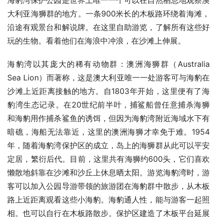
海豹湾保护公园是世界上唯一一个可以在自然栖息地观察澳
大利亚海狮群的地方。一条900米长的木板路环绕着海滩，
沿途有观景台和解说牌。在这里自助游览，了解所有这些好
玩的生物。看着他们在海浪中冲浪，在沙滩上伸展。
海豹湾以其庞大的稀有动物群：澳洲海狮群（Australia 
Sea Lion）而著称，这是澳大利亚唯一一处游客可与海豹在
沙滩上近距离接触的地方。自1803年开始，这里便有了海
豹湾生态记录。在20世纪前半叶，捕鲨船曾任意捕杀海狮
和海豹用作捕杀鲨鱼的诱饵，但因为海豹湾附近海域水下有
暗礁，海船无法靠近，这里的澳洲海狮才幸免于难。1954
年，随着海豹湾保护区的成立，岛上的海狮群从此可以平安
定居，繁衍后代。目前，这里共有海狮约600头，它们喜欢
懒散地斜靠在沙滩和沙丘上休息晒太阳。游览海豹湾时，游
客可以加入公园导游带领的旅游团在海豹群中散步，从木板
路上近距离观看这些小海豹。海豹通人性，能与游客一起照
相。也可以自行在木板路散步。保护区建造了木板平台延展