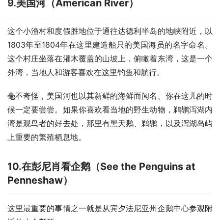
9.
美国河（
American River
）
这个小渔村和度假胜地位于通往达德利半岛的地峡附近，以
1803年至1804年在这里建造船只的美国海员的名字命名。
这个村庄坐落在灌木覆盖的山坡上，俯瞰着东湾，这是一个
外湾，当地人和游客喜欢在这里钓鱼和航行。
毫不奇怪，美国河也以其新鲜的海鲜而闻名。你在这儿的时
候一定要尝尝。如果你喜欢看当地的野生动物，鹈鹕泻湖内
湾是观鸟者的好去处，那里有黑天鹅、鹈鹕，以及泻湖岛屿
上重要的繁殖栖息地。
10.
在彭尼肖看企鹅（
See the Penguins at
Penneshaw
）
这里最重要的事情之一就是从宾夕法尼亚州企鹅中心参观附