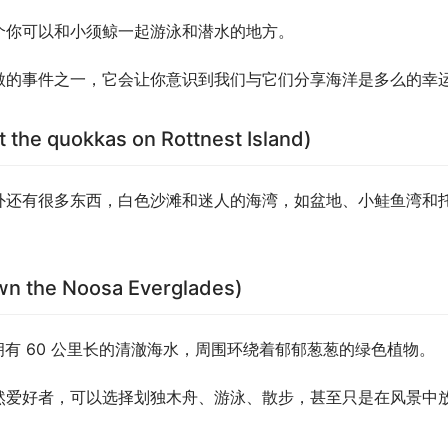
个你可以和小须鲸一起游泳和潜水的地方。
傲的事件之一，它会让你意识到我们与它们分享海洋是多么的幸
quokkas on Rottnest Island)
外还有很多东西，白色沙滩和迷人的海湾，如盆地、小鲑鱼湾和
he Noosa Everglades)
海岸，拥有 60 公里长的清澈海水，周围环绕着郁郁葱葱的绿色植物。
然爱好者，可以选择划独木舟、游泳、散步，甚至只是在风景中