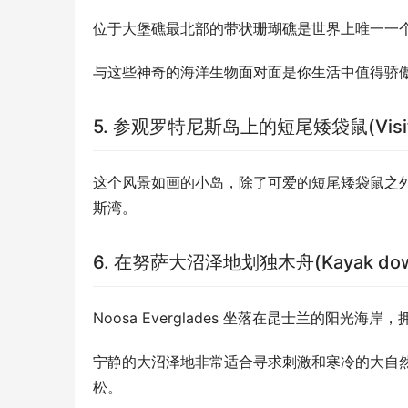
位于大堡礁最北部的带状珊瑚礁是世界上唯一一
与这些神奇的海洋生物面对面是你生活中值得骄
5. 参观罗特尼斯岛上的短尾矮袋鼠(Visit the 
这个风景如画的小岛，除了可爱的短尾矮袋鼠之
斯湾。
6. 在努萨大沼泽地划独木舟(Kayak down t
Noosa Everglades 坐落在昆士兰的阳光
宁静的大沼泽地非常适合寻求刺激和寒冷的大自
松。