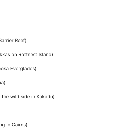
arrier Reef)
okkas on Rottnest Island)
a Everglades)
ia)
e wild side in Kakadu)
 in Cairns)