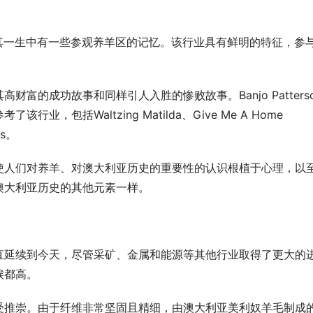
会在其一生中有一些参观养羊区的记忆。该行业具有鲜明的特征，参
的成功故事和同样引人入胜的惨败故事。Banjo Patterso
包括Waltzing Matilda、Give Me A Home 
rs。
使人们对养羊、对澳大利亚历史的重要性的认识根植于心理，以
澳大利亚历史的其他元素一样。
直延续到今天，尽管采矿、金属和能源等其他行业取得了更大的
候都高。
受推崇。由于纤维非常坚固且精细，由澳大利亚美利奴羊毛制成