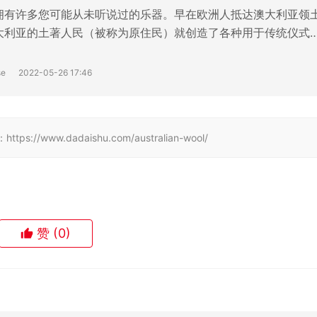
www.dadaishu.com/australian-wool/
赞
(0)