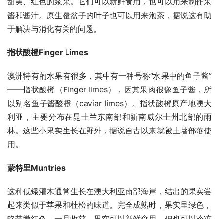
甜美、红色的浆果。它们可以新鲜食用，也可以用来制作果
酱和酱汁。原生覆盆子的叶子也可以用来泡茶，据说这有助
于解决与消化有关的问题。
指状酸橙Finger Limes
澳洲特有的水果有很多，其中有一种号称“水果中的鱼子酱”
——指状酸橙（Finger limes），因其果肉很像鱼子酱，所
以别名鱼子酱酸橙（caviar limes）。指状酸橙原产地澳大
利亚，主要分布在昆士兰东南部和新南威尔士州北部的雨
林。这些小果实生长在野外，据说自古以来就被土著部落使
用。
蒙特里
Muntries
这种低矮灌木通常生长在澳大利亚南部海岸，结出的果实尝
起来类似于苹果和杜松的味道。完全成熟时，果实呈绿色，
略带微红色。一旦收获，果实可以新鲜食用，但也可以冷冻