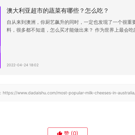
w.dadaishu.com/most-popular-milk-cheeses-in-australia
赞
(0)