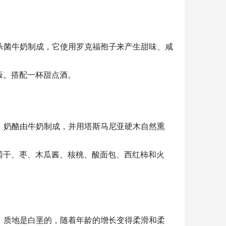
酪由巴氏杀菌牛奶制成，它使用罗克福孢子来产生甜味、咸
饭。搭配一杯甜点酒。
 Dairy生产。奶酪由牛奶制成，并用塔斯马尼亚硬木自然熏
萄干、枣、木瓜酱、核桃、酸面包、西红柿和火
面，质地是白垩的，随着年龄的增长变得柔滑和柔