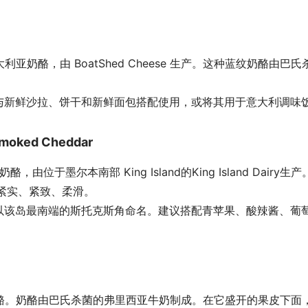
的澳大利亚奶酪，由 BoatShed Cheese 生产。这种蓝纹奶
与新鲜沙拉、饼干和新鲜面包搭配使用，或将其用于意大利调味
oked Cheddar
澳大利亚奶酪，由位于墨尔本南部 King Island的King Island
地紧实、紧致、柔滑。
以该岛最南端的斯托克斯角命名。建议搭配青苹果、酸辣酱、葡
尔奶酪。奶酪由巴氏杀菌的弗里西亚牛奶制成。在它盛开的果皮下