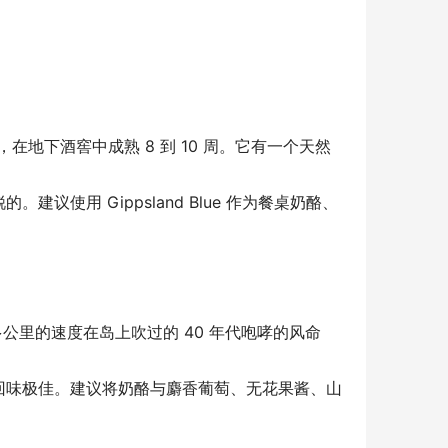
制成，在地下酒窖中成熟 8 到 10 周。它有一个天然
用 Gippsland Blue 作为餐桌奶酪、
 100 多公里的速度在岛上吹过的 40 年代咆哮的风命
回味极佳。建议将奶酪与麝香葡萄、无花果酱、山