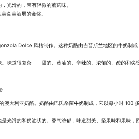
的，光滑的，带有轻微的蘑菇味。
士兰美食美酒展的金奖。
Gorgonzola Dolce 风格制作。这种奶酪由吉普斯兰地区的牛奶
道很复杂——甜的、黄油的、辛辣的、浓郁的、酸的和尖锐的。建议使
e
land Dairy生产的澳大利亚奶酪。奶酪由巴氏杀菌牛奶制成，它以每小时
地是光滑的和奶油状的。香气浓郁，味道甜美、坚果味和果味，