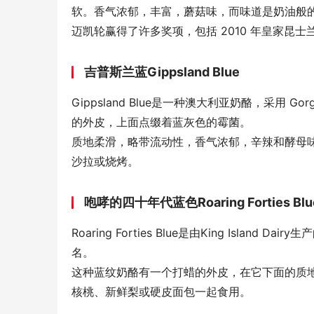
软。香气浓郁，丰富，蘑菇味，而味道是奶油般
迈凯轮赢得了许多奖项，包括 2010 年皇家昆
吉普斯兰蓝Gippsland Blue
Gippsland Blue是一种澳大利亚奶酪，采用 
的外皮，上面点缀着蓝灰色的霉菌。
质地柔滑，略带流动性，香气浓郁，辛辣和酵母味。味
沙拉或烧烤。
咆哮的四十年代蓝色Roaring Forties Blu
Roaring Forties Blue是由King Is
名。
这种蓝纹奶酪有一个打蜡的外皮，在它下面的质
核桃、新鲜梨或硬皮面包一起食用。 